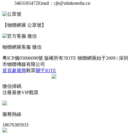
3463183472
Email：cjh@ulinkmedia.cn
【物聯網展 公眾號】
物聯網展客服 微信
粵ICP備05006090號
版權所有?IOTE 物聯網展始于2009 | 深圳
市物聯傳媒有限公司
首頁
參展商
觀眾
關于IOTE
微信掃碼
注冊展會VIP觀眾
服務熱線
18676385933