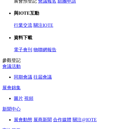
展會預登記
會議報名
組團申請
與IOTE互動
行業交流
關注IOTE
資料下載
電子會刊
物聯網報告
參觀登記
會議活動
同期會議
往屆會議
展會錦集
圖片
視頻
新聞中心
展會動態
展商新聞
合作媒體
關注@IOTE