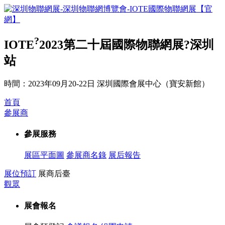
?
IOTE
2023第二十屆國際物聯網展?深圳
站
時間：2023年09月20-22日
深圳國際會展中心（寶安新館）
首頁
參展商
參展服務
展區平面圖
參展商名錄
展后報告
展位預訂
展商后臺
觀眾
展會報名