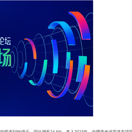
規模達到86億元，同比增長24.6%。進入2023年，中國毫米波雷達市場