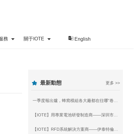
服務
關于IOTE
English
最新動態
更多 >>
一季度報出爐，蜂窩模組各大廠都在往哪“卷”？-IOTE深圳物聯網展
【IOTE】用專業電池研發制造商——深圳市邁洛克實業有限公司將亮相IOTE物聯網展
【IOTE】RFD系統解決方案商——伊泰特倫射頻技術有限公司將亮相IOTE物聯網展