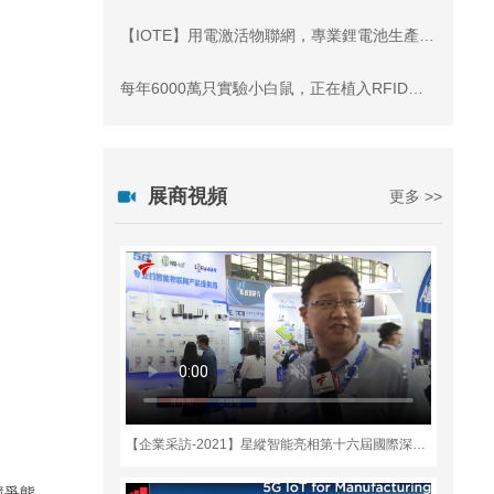
【IOTE】用電激活物聯網，專業鋰電池生產商——深圳市艾博爾新能源有限公司將亮相IOTE物聯網展
每年6000萬只實驗小白鼠，正在植入RFID無源標簽-IOTE深圳物聯網展
展商視頻
更多 >>
【企業采訪-2021】星縱智能亮相第十六屆國際深圳物聯網展
競爭態