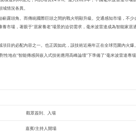
領域情況各異。
始嶄露頭角。而傳統國際巨頭之間的戰火明顯升級。交通感知市場，不少
康養市場，著眼于“居家養老”場景的迫切需求，毫米波雷達成為智能家居
域項目的必配內容之一。也正因如此，該技術近兩年正在全球范圍內火爆
對性地在“智能傳感與嵌入式技術應用高峰論壇”下準備了“毫米波雷達專場
觀眾簽到、入場
嘉賓/主持人開場