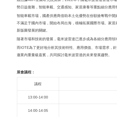
勢日益復雜，智能車載、交通感知、家居康養等重點細分應用
智能車載市場，國產供應商借助本土化優勢在份額搶奪戰中開
不滿足于國內市場，開始布局出海，積極拓展國際市場。家居
新版圖發展的關鍵。
隨著市場和技術的發展，毫米波雷達已逐步成為各細分應用領
而IOTE為了更好地分析其技術特性、應用價值、市場需求，針
邀業內重量級嘉賓，共同探討毫米波雷達的未來發展趨勢。
展會議程：
議程
13:00-14:00
14:00-14:05