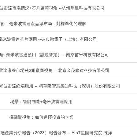
波雷達市場情況+芯片廠商視角 --杭州岸達科技有限公司
技術：毫米波雷達產品線布局，對標準化的理解
毫米波雷達芯片應用 --矽典微電子（上海）有限公司
居+毫米波雷達應用（議題暫定） --南京苗米科技有限公司
雷達康養市場+模組廠商視角 -- 北京金茂綠建科技有限公司
米波雷達終端應用 -- 精華隆智慧感知科技（深圳）股份有限公司
場景：智能制造+毫米波雷達應用
投融資視角：如何選擇投資的企業
產業分析報告（2023）報告發布 -- AIoT星圖研究院-陳洋