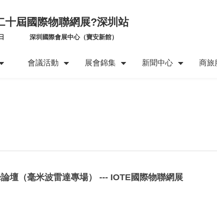
第二十屆國際物聯網展?深圳站
日
深圳國際會展中心（寶安新館）
會議活動
展會錦集
新聞中心
商旅
峰論壇（毫米波雷達專場） --- IOTE國際物聯網展