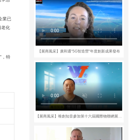
企業已
適老化
。
【展商風采】廣和通“5G智造營“年度創新成果發布
”，特
【展商風采】唯創知音參加第十六屆國際物聯網展·深圳站