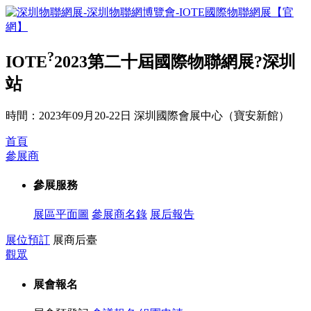
?
IOTE
2023第二十屆國際物聯網展?深圳
站
時間：2023年09月20-22日
深圳國際會展中心（寶安新館）
首頁
參展商
參展服務
展區平面圖
參展商名錄
展后報告
展位預訂
展商后臺
觀眾
展會報名