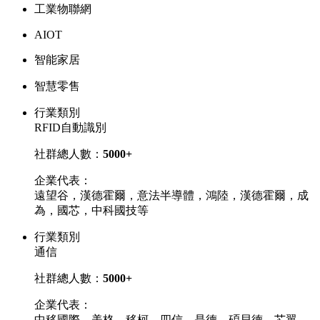
工業物聯網
AIOT
智能家居
智慧零售
行業類別
RFID自動識別
社群總人數：
5000+
企業代表：
遠望谷，漢德霍爾，意法半導體，鴻陸，漢德霍爾，成
為，國芯，中科國技等
行業類別
通信
社群總人數：
5000+
企業代表：
中移國際，美格，移柯，四信，是德，碩貝德，芯翼，