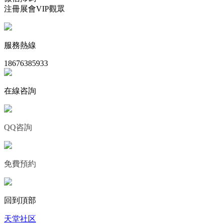
注冊展會VIP觀眾
服務熱線
18676385933
在線咨詢
QQ咨詢
免費預約
回到頂部
天堂社区