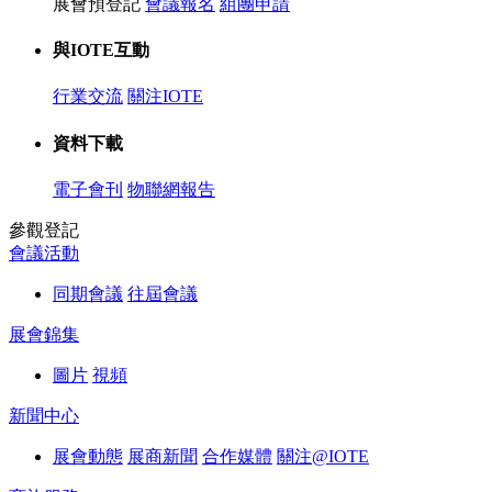
展會預登記
會議報名
組團申請
與IOTE互動
行業交流
關注IOTE
資料下載
電子會刊
物聯網報告
參觀登記
會議活動
同期會議
往屆會議
展會錦集
圖片
視頻
新聞中心
展會動態
展商新聞
合作媒體
關注@IOTE