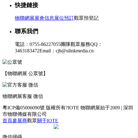
快捷鏈接
物聯網展展會信息
展位預訂
觀眾預登記
聯系我們
電話：0755-86227055
團隊觀眾服務QQ：
3463183472
Email：cjh@ulinkmedia.cn
【物聯網展 公眾號】
物聯網展客服 微信
粵ICP備05006090號
版權所有?IOTE 物聯網展始于2009 | 深圳
市物聯傳媒有限公司
首頁
參展商
觀眾
關于IOTE
微信掃碼