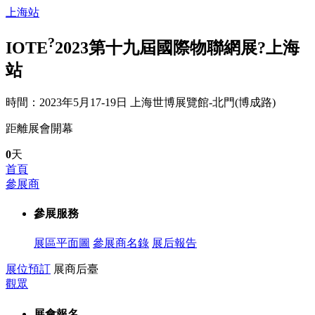
上海站
?
IOTE
2023第十九屆國際物聯網展?上海
站
時間：2023年5月17-19日
上海世博展覽館-北門(博成路)
距離展會開幕
0
天
首頁
參展商
參展服務
展區平面圖
參展商名錄
展后報告
展位預訂
展商后臺
觀眾
展會報名