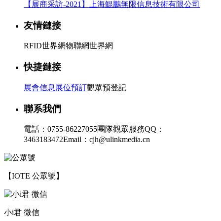
【展商采訪-2021】上海鯤鵬無限信息技術有限公司
友情鏈接
RFID世界網
物聯網世界網
快捷鏈接
展會信息
展位預訂
觀眾預登記
聯系我們
電話：0755-86227055
團隊觀眾服務QQ：
3463183472
Email：cjh@ulinkmedia.cn
【IOTE 公眾號】
小i君 微信