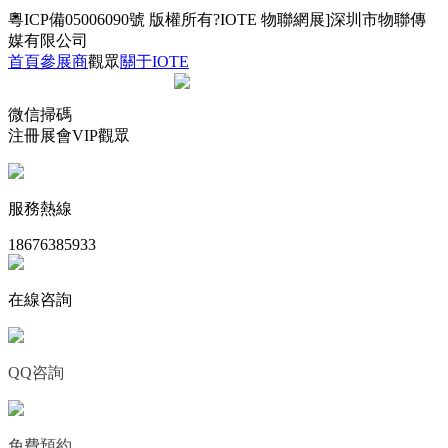
粵ICP備05006090號
版權所有?IOTE 物聯網展]深圳市物聯傳
媒有限公司
首頁
參展商
觀眾
關于IOTE
微信掃碼
注冊展會VIP觀眾
服務熱線
18676385933
在線咨詢
QQ咨詢
免費預約