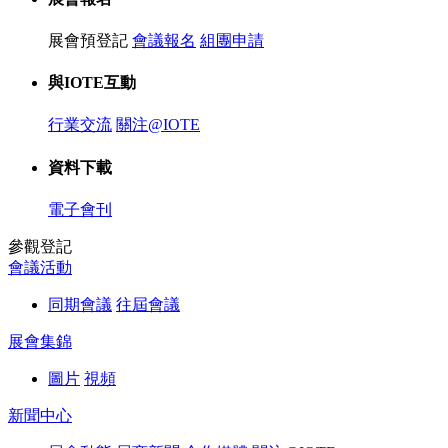
展會預登記
會議報名
組團申請
與IOTE互動
行業交流
關注@IOTE
資料下載
電子會刊
參觀登記
會議活動
同期會議
往屆會議
展會集錦
圖片
視頻
新聞中心