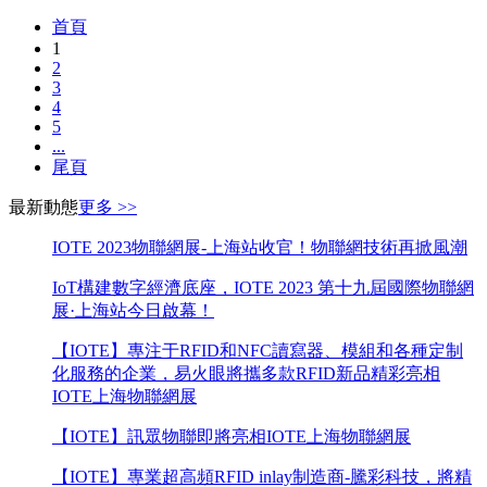
首頁
1
2
3
4
5
...
尾頁
最新動態
更多 >>
IOTE 2023物聯網展-上海站收官！物聯網技術再掀風潮
IoT構建數字經濟底座，IOTE 2023 第十九屆國際物聯網
展·上海站今日啟幕！
【IOTE】專注于RFID和NFC讀寫器、模組和各種定制
化服務的企業，易火眼將攜多款RFID新品精彩亮相
IOTE上海物聯網展
【IOTE】訊眾物聯即將亮相IOTE上海物聯網展
【IOTE】專業超高頻RFID inlay制造商-騰彩科技，將精