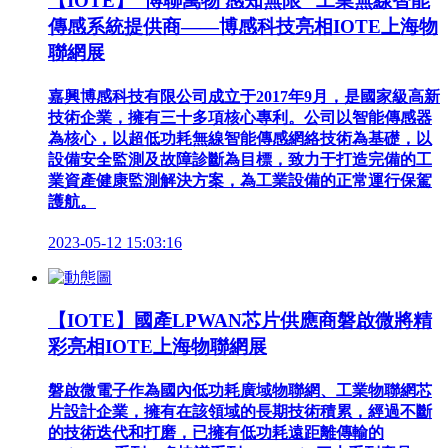
【IOTE】“博聯萬物 感知無限” 工業無線智能
傳感系統提供商——博感科技亮相IOTE上海物
聯網展
嘉興博感科技有限公司成立于2017年9月，是國家級高新
技術企業，擁有三十多項核心專利。公司以智能傳感器
為核心，以超低功耗無線智能傳感網絡技術為基礎，以
設備安全監測及故障診斷為目標，致力于打造完備的工
業資產健康監測解決方案，為工業設備的正常運行保駕
護航。
2023-05-12 15:03:16
【IOTE】國產LPWAN芯片供應商磐啟微將精
彩亮相IOTE上海物聯網展
磐啟微電子作為國內低功耗廣域物聯網、工業物聯網芯
片設計企業，擁有在該領域的長期技術積累，經過不斷
的技術迭代和打磨，已擁有低功耗遠距離傳輸的