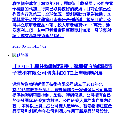
聯恒物宇成立于2013年8月，歷經近十載發展，公司在電
子標簽的代加工行業已取得較好的成績，目前企業已位
列國內行業第三，全球第五。讓創新動力更為強勁，企
業與電子科技大學簽訂產學研合作協議。截至目前，公
司共立項研發產品22項，投入研發經費539.59萬元，涉
及專利22項，其中已授權實用新型專利19項、發明專利1
項，擁有高新技術產品1項。
2023-05-11 14:34:02
【IOTE】專注物聯網連接，深圳智嵌物聯網電
子技術有限公司將亮相IOTE上海物聯網展
深圳智嵌物聯網電子技術有限公司成立于2013年北
京,2015年搬遷至深圳。智嵌物聯是一家研發型公司專業
提供物聯網項目控制、采集、聯網模塊。公司擁有自己
的研發團隊,研發實力雄厚。公司研發人員均來自國內名
校,，本科以上員工占公司總人數80%。智嵌物聯注重產
品研發和創新,每年公司利潤50%用于新產品開發設計。