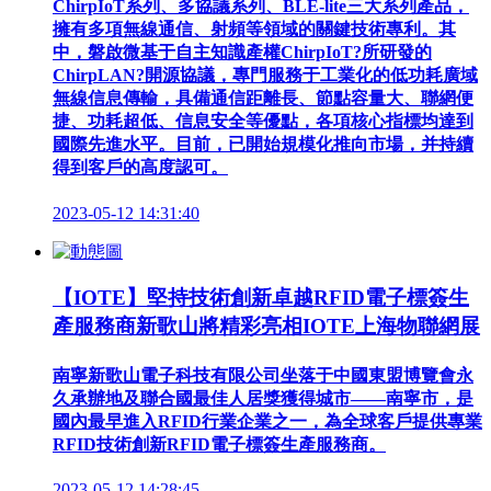
ChirpIoT系列、多協議系列、BLE-lite三大系列產品，
擁有多項無線通信、射頻等領域的關鍵技術專利。其
中，磐啟微基于自主知識產權ChirpIoT?所研發的
ChirpLAN?開源協議，專門服務于工業化的低功耗廣域
無線信息傳輸，具備通信距離長、節點容量大、聯網便
捷、功耗超低、信息安全等優點，各項核心指標均達到
國際先進水平。目前，已開始規模化推向市場，并持續
得到客戶的高度認可。
2023-05-12 14:31:40
【IOTE】堅持技術創新卓越RFID電子標簽生
產服務商新歌山將精彩亮相IOTE上海物聯網展
南寧新歌山電子科技有限公司坐落于中國東盟博覽會永
久承辦地及聯合國最佳人居獎獲得城市——南寧市，是
國內最早進入RFID行業企業之一，為全球客戶提供專業
RFID技術創新RFID電子標簽生產服務商。
2023-05-12 14:28:45