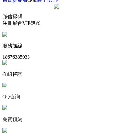
首頁
參展商
觀眾
關于IOTE
微信掃碼
注冊展會VIP觀眾
服務熱線
18676385933
在線咨詢
QQ咨詢
免費預約