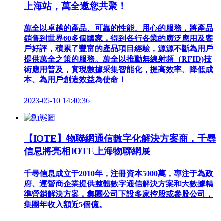
上海站，萬全邀您共聚！
萬全以卓越的產品、可靠的性能、用心的服務，將產品
銷售到世界60多個國家，得到各行各業的廣泛應用及客
戶好評，積累了豐富的產品項目經驗，源源不斷為用戶
提供萬全之策的服務。萬全以推動無線射頻（RFID)技
術應用普及，實現數據采集智能化，提高效率、降低成
本、為用戶創造效益為使命！
2023-05-10 14:40:36
【IOTE】物聯網通信數字化解決方案商，千尋
信息將亮相IOTE上海物聯網展
千尋信息成立于2010年，注冊資本5000萬，專注于為政
府、運營商企業提供整體數字通信解決方案和大數據精
準營銷解決方案，集團公司下設多家控股或參股公司，
集團年收入額近5個億。