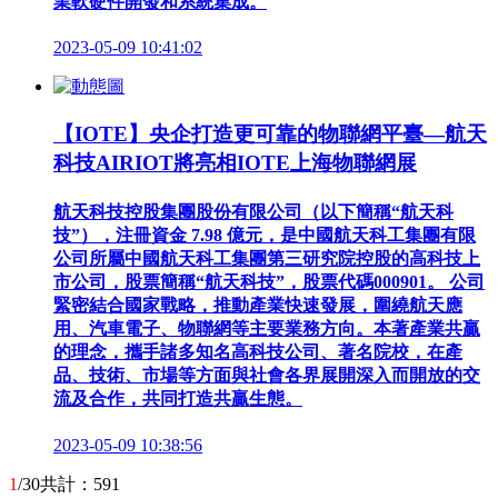
業軟硬件開發和系統集成。
2023-05-09 10:41:02
【IOTE】央企打造更可靠的物聯網平臺—航天
科技AIRIOT將亮相IOTE上海物聯網展
航天科技控股集團股份有限公司（以下簡稱“航天科
技”），注冊資金 7.98 億元，是中國航天科工集團有限
公司所屬中國航天科工集團第三研究院控股的高科技上
市公司，股票簡稱“航天科技”，股票代碼000901。 公司
緊密結合國家戰略，推動產業快速發展，圍繞航天應
用、汽車電子、物聯網等主要業務方向。本著產業共贏
的理念，攜手諸多知名高科技公司、著名院校，在產
品、技術、市場等方面與社會各界展開深入而開放的交
流及合作，共同打造共贏生態。
2023-05-09 10:38:56
1
/30
共計：591