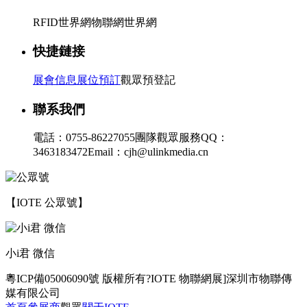
RFID世界網
物聯網世界網
快捷鏈接
展會信息
展位預訂
觀眾預登記
聯系我們
電話：0755-86227055
團隊觀眾服務QQ：
3463183472
Email：cjh@ulinkmedia.cn
【IOTE 公眾號】
小i君 微信
粵ICP備05006090號
版權所有?IOTE 物聯網展]深圳市物聯傳
媒有限公司