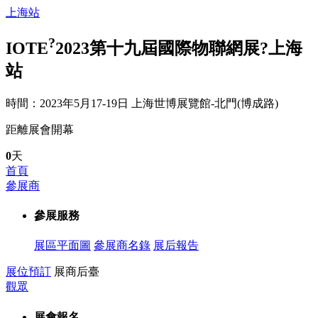
上海站
?
IOTE
2023第十九屆國際物聯網展?上海
站
時間：2023年5月17-19日
上海世博展覽館-北門(博成路)
距離展會開幕
0
天
首頁
參展商
參展服務
展區平面圖
參展商名錄
展后報告
展位預訂
展商后臺
觀眾
展會報名