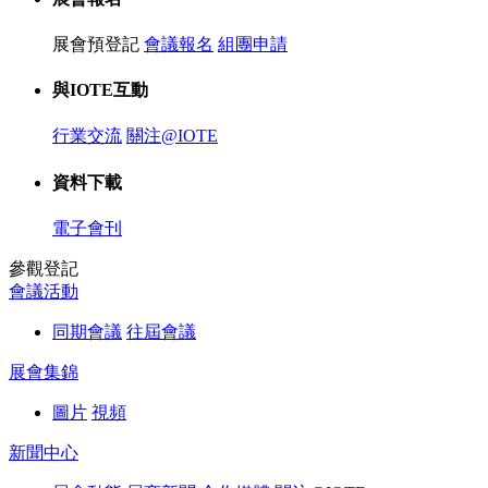
展會預登記
會議報名
組團申請
與IOTE互動
行業交流
關注@IOTE
資料下載
電子會刊
參觀登記
會議活動
同期會議
往屆會議
展會集錦
圖片
視頻
新聞中心