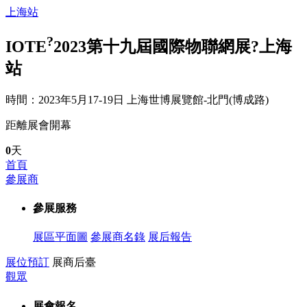
上海站
?
IOTE
2023第十九屆國際物聯網展?上海
站
時間：2023年5月17-19日
上海世博展覽館-北門(博成路)
距離展會開幕
0
天
首頁
參展商
參展服務
展區平面圖
參展商名錄
展后報告
展位預訂
展商后臺
觀眾
展會報名