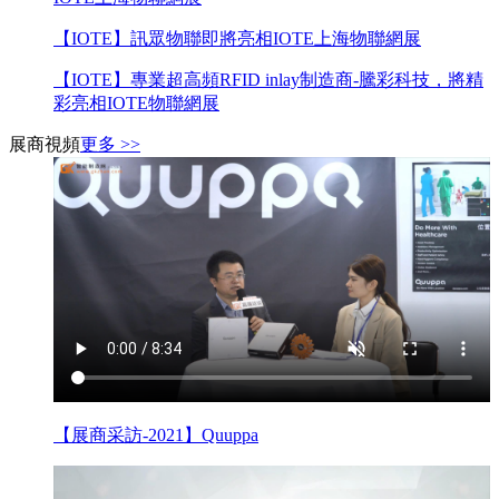
【IOTE】訊眾物聯即將亮相IOTE上海物聯網展
【IOTE】專業超高頻RFID inlay制造商-騰彩科技，將精
彩亮相IOTE物聯網展
展商視頻
更多 >>
【展商采訪-2021】Quuppa