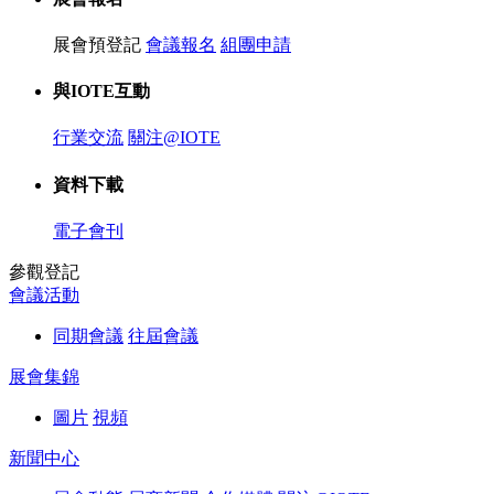
展會預登記
會議報名
組團申請
與IOTE互動
行業交流
關注@IOTE
資料下載
電子會刊
參觀登記
會議活動
同期會議
往屆會議
展會集錦
圖片
視頻
新聞中心