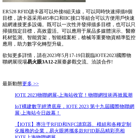
ER528 RFID讀卡器可以外接8組天線，可以同時快速掃描8個
目標，讀卡器采用485串口和IIC接口等組合可以方便用戶快速
組網連接更多設備。既可以一次性并發掃描多目標，也可以只
掃描指定目標，高效靈活。可以應用于展品多媒體演示、醫療
耗材監測、智能貨架，智能檔案柜，槍械等重要物資精準監控
應用，助力數字化轉型升級。
欲知更多詳情，請在2023年5月17-19日親臨IOTE2023國際物
聯網展現場
易火
眼
3A12-2
展臺參觀交流、洽談合作!
最新動態
更多 >>
IOTE 2023物聯網展-上海站收官！物聯網技術再掀風潮
IoT構建數字經濟底座，IOTE 2023 第十九屆國際物聯網
展·上海站今日啟幕！
【IOTE】專注于RFID和NFC讀寫器、模組和各種定制
化服務的企業，易火眼將攜多款RFID新品精彩亮相
IOTE上海物聯網展