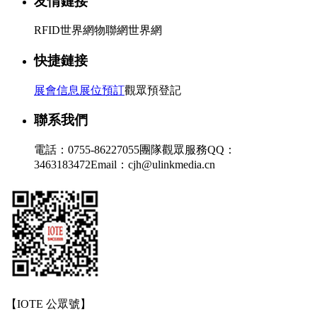
友情鏈接
RFID世界網
物聯網世界網
快捷鏈接
展會信息
展位預訂
觀眾預登記
聯系我們
電話：0755-86227055
團隊觀眾服務QQ：
3463183472
Email：cjh@ulinkmedia.cn
【IOTE 公眾號】