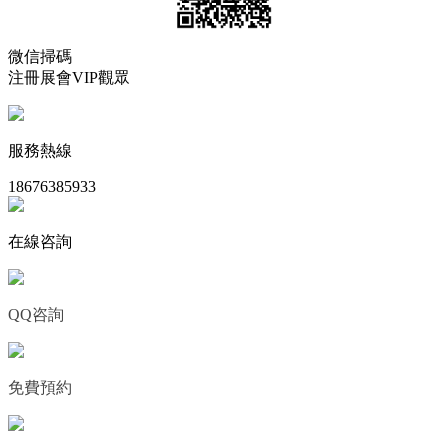
微信掃碼
注冊展會VIP觀眾
服務熱線
18676385933
在線咨詢
QQ咨詢
免費預約