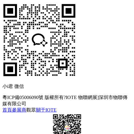
小i君 微信
粵ICP備05006090號
版權所有?IOTE 物聯網展]深圳市物聯傳
媒有限公司
首頁
參展商
觀眾
關于IOTE