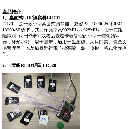
產品推介
1
、
桌面式UHF讀寫器ER701
ER701U是一款小型桌面式讀寫器，兼容ISO 18000-6C和ISO
18000-6B標準，其工作頻率為902MHz～928MHz，用于短距
離識別（小于2米）或者后臺發卡器管理的小型一體化讀寫
器，外形小巧、易于攜帶，適用于生產線、人員門禁、資產文
檔管理等，以及后臺進行電子標簽讀、寫、授權、格式化等操
作。
2
、8天線RFID矩陣
ER
528