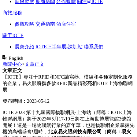
展會動態
展商新聞
合作媒體
關注@IOTE
商旅服務
參觀攻略
交通指南
酒店住宿
關于IOTE
展會介紹
IOTE下半年展-深圳站
聯系我們
English
新聞中心
>
文章正文
文章正文
【IOTE】專注于RFID和NFC讀寫器、模組和各種定制化服務
的企業，易火眼將攜多款RFID新品精彩亮相IOTE上海物聯網
展
發布時間：2023-05-12
IOTE 2023 第十九屆國際物聯網展·上海站（簡稱：IOTE上海
物聯網展）將于2023年5月17-19日將在上海世博展覽館3號館
開展！這是一場物聯網行業的嘉年華，也是物聯網企業掌握先
機的高端盛會!屆時，
北京易火眼科技有限公
司
（
簡稱：易火